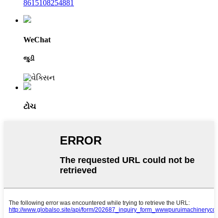
8615108254881
WeChat
જુડી
ટોચ