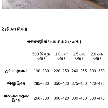
ટેકનિકલ વિગતો
સરખામણીમાં પાવર વપરાશ (kw/Hr)
500 કિગ્રા/
1.0 ટન/
1.5 ટન/
2.0 ટન/
કલાક
કલાક
કલાક
કલાક
હાઉસ ફિલ્મમાં
190~230
220~250
240~265
300~330
એજી ફિલ્મ
295~330
350~420
375~450
420~475
પોસ્ટ-કન્ઝ્યુમર
260~330
300~420
330~450
380~475
ફિલ્મ