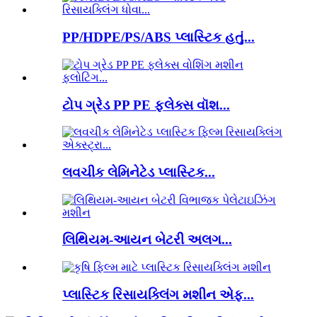
PP/HDPE/PS/ABS પ્લાસ્ટિક હતું...
ટોપ ગ્રેડ PP PE ફ્લેક્સ વૉશ...
લવચીક લેમિનેટેડ પ્લાસ્ટિક...
લિથિયમ-આયન બેટરી અલગ...
પ્લાસ્ટિક રિસાયક્લિંગ મશીન એફ...