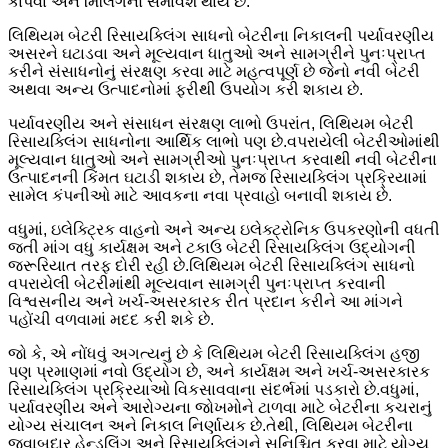
કાપવા અને મિલિંગનો સમાવેશ થાય છે.
લિથિયમ બેટરી રિસાયક્લિંગ સાધનો બેટરીના નિકાલની પર્યાવરણીય
અસરને ઘટાડવા અને મૂલ્યવાન ધાતુઓ અને સામગ્રીને પુનઃપ્રાપ્ત
કરીને સંસાધનોનું સંરક્ષણ કરવા માટે મહત્વપૂર્ણ છે જેનો નવી બેટરી
અથવા અન્ય ઉત્પાદનોમાં ફરીથી ઉપયોગ કરી શકાય છે.
પર્યાવરણીય અને સંસાધન સંરક્ષણ લાભો ઉપરાંત, લિથિયમ બેટરી
રિસાયક્લિંગ સાધનોના આર્થિક લાભો પણ છે.વપરાયેલી બેટરીઓમાંથી
મૂલ્યવાન ધાતુઓ અને સામગ્રીઓ પુનઃપ્રાપ્ત કરવાથી નવી બેટરીના
ઉત્પાદનની કિંમત ઘટાડી શકાય છે, તેમજ રિસાયક્લિંગ પ્રક્રિયામાં
સામેલ કંપનીઓ માટે આવકના નવા પ્રવાહો બનાવી શકાય છે.
વધુમાં, ઇલેક્ટ્રિક વાહનો અને અન્ય ઇલેક્ટ્રોનિક ઉપકરણોની વધતી
જતી માંગ વધુ કાર્યક્ષમ અને ટકાઉ બેટરી રિસાયક્લિંગ ઉદ્યોગની
જરૂરિયાત તરફ દોરી રહી છે.લિથિયમ બેટરી રિસાયક્લિંગ સાધનો
વપરાયેલી બેટરીમાંથી મૂલ્યવાન સામગ્રી પુનઃપ્રાપ્ત કરવાની
વિશ્વસનીય અને ખર્ચ-અસરકારક રીત પ્રદાન કરીને આ માંગને
પહોંચી વળવામાં મદદ કરી શકે છે.
જો કે, એ નોંધવું અગત્યનું છે કે લિથિયમ બેટરી રિસાયક્લિંગ હજી
પણ પ્રમાણમાં નવો ઉદ્યોગ છે, અને કાર્યક્ષમ અને ખર્ચ-અસરકારક
રિસાયક્લિંગ પ્રક્રિયાઓ વિકસાવવાના સંદર્ભમાં પડકારો છે.વધુમાં,
પર્યાવરણીય અને આરોગ્યના જોખમોને ટાળવા માટે બેટરીના કચરાનું
યોગ્ય સંચાલન અને નિકાલ નિર્ણાયક છે.તેથી, લિથિયમ બેટરીના
જવાબદાર હેન્ડલિંગ અને રિસાયક્લિંગને સુનિશ્ચિત કરવા માટે યોગ્ય