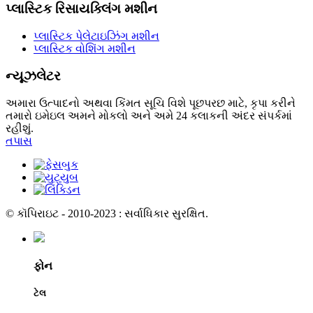
પ્લાસ્ટિક રિસાયક્લિંગ મશીન
પ્લાસ્ટિક પેલેટાઇઝિંગ મશીન
પ્લાસ્ટિક વોશિંગ મશીન
ન્યૂઝલેટર
અમારા ઉત્પાદનો અથવા કિંમત સૂચિ વિશે પૂછપરછ માટે, કૃપા કરીને
તમારો ઇમેઇલ અમને મોકલો અને અમે 24 કલાકની અંદર સંપર્કમાં
રહીશું.
તપાસ
© કૉપિરાઇટ - 2010-2023 : સર્વાધિકાર સુરક્ષિત.
ફોન
ટેલ