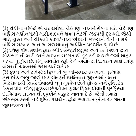
(1) ટાંકીના તળિયે એકઠા થયેલા કોઈપણ કાદવને રોકવા માટે કોઈપણ
વોશિંગ મશીનમાંથી માટી/કાદવને શક્ય તેટલી ઝડપથી દૂર કરો, જેથી
ભારે, ચુસ્ત અને ચીકણો કાદવ/કાદવ અંદરની જગ્યાને રોકી ન શકે.
વોશિંગ ચેમ્બર, અને આગળ ધોવાનું અપેક્ષિત પ્રદર્શન આપે છે.
(2) ઘર્ષણ વૉશ મશીન હાઇ સ્પીડ સેન્ટ્રીફ્યુજ અને ઇમ્પેક્શન દ્વારા
મોટાભાગની માટી અને કાદવને સરળતાથી દૂર કરી શકે છે જેમાં શાફ્ટ
પર ચપ્પુ હોય છે.પરંતુ સાવચેત રહો કે તે અયોગ્ય ડિઝાઇન સાથે ઘર્ષણ
વોશરની ચેમ્બરમાં જામ થઈ શકે છે.
(3) ફોલ્ડ અને ટ્વિસ્ટેડ ફિલ્મને ખુલ્લી-સપાટ રાખવાનો પ્રયાસ
કરો.દરેક જણ જાણે છે કે લોન્ડ્રી દરમિયાન જીન્સમાં તમારા
ખિસ્સામાંથી સિક્કો ઉપાડવો ખૂબ મુશ્કેલ છે.તે ફોલ્ડ અને ટ્વિસ્ટેડ
ફિલ્મ ધોવા જેટલું મુશ્કેલ છે.ઓપન-ફ્લેટ ફિલ્મ ધોવાની પ્રક્રિયા
દરમિયાન સરળતાથી દૂષકોને બહાર આવવા દે છે, જેથી તમારા
એક્સ્ટ્રુડરમાં કોઈ દૂષિત પદાર્થ ન હોય અથવા સ્ક્રીન ચેન્જરનો
જીવનકાળ વધે.