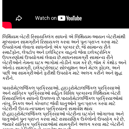
લિથિયમ બેટરી રિસાયક્લિંગ સાધનો એ લિથિયમ-આયન બેટરીમાંથી
મૂલ્યવાન સામગ્રીને રિસાયકલ કરવા અને પુનઃપ્રાપ્ત કરવા માટે
ઉપયોગમાં લેવાતા સાધનોનો એક પ્રકાર છે, જે સામાન્ય રીતે
સ્માર્ટફોન, લેપટોપ અને ઇલેક્ટ્રિક વાહનો જેવા ઇલેક્ટ્રોનિક
ઉપકરણોમાં ઉપયોગમાં લેવાય છે.સાધનસામગ્રી સામાન્ય રીતે
બેટરીઓને તેમના ઘટક ભાગોમાં તોડીને કામ કરે છે, જેમ કે કેથોડ અને
એનોડ સામગ્રી, ઇલેક્ટ્રોલાઇટ સોલ્યુશન અને મેટલ ફોઇલ, અને
પછી આ સામગ્રીઓને ફરીથી ઉપયોગ માટે અલગ કરીને અને શુદ્ધ
કરીને.
પાયરોમેટલર્જિકલ પ્રક્રિયાઓ, હાઇડ્રોમેટાલર્જિકલ પ્રક્રિયાઓ
અને યાંત્રિક પ્રક્રિયાઓ સહિત વિવિધ પ્રકારના લિથિયમ બેટરી
રિસાયક્લિંગ સાધનો ઉપલબ્ધ છે.પાયરોમેટાલર્જિકલ પ્રક્રિયાઓમાં
તાંબુ, નિકલ અને કોબાલ્ટ જેવી ધાતુઓને પુનઃપ્રાપ્ત કરવા માટે
બેટરીની ઉચ્ચ-તાપમાન પ્રક્રિયાનો સમાવેશ થાય
છે.હાઇડ્રોમેટલર્જિકલ પ્રક્રિયાઓ બેટરીના ઘટકોને ઓગાળવા અને
ધાતુઓને પુનઃપ્રાપ્ત કરવા માટે રાસાયણિક ઉકેલોનો ઉપયોગ કરે છે,
જ્યારે યાંત્રિક પ્રક્રિયાઓમાં સામગ્રીને અલગ કરવા માટે બેટરીને