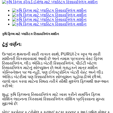
કૃષિ ફિલ્મ માટે પ્લાસ્ટિક રિસાયક્લિંગ મશીન
ટૂંકું વર્ણન:
ઉત્પાદન ક્ષમતાની સારી તાકાત સાથે, PURUI ટેક ખૂબ જ સારી
મશીનરી વિકસાવવામાં આવી છે અને તમામ પ્રકારના વેસ્ટ ફિલ્મ
રિસાયક્લિંગ, લીડ એસિડ બેટરી રિસાયક્લિંગ, પીઈટી બોટલ
રિસાયક્લિંગ માટેનું સોલ્યુશન છે.અમે ગ્રાહકને માત્ર મશીન
કોમ્બિનેશન પર જ નહીં, પણ ઈલેક્ટ્રોનિક બેટરી વેસ્ટ અને લીડ
એસિડ બેટરીમાં પણ રિસાયક્લિંગ સોલ્યુશન પહોંચાડીએ છીએ.
ચાલો વાત કરવા માટેના વિષય તરીકે સૌથી મુશ્કેલ ફિલ્મથી શરૂઆત
કરીએ:
શુદ્ધ કૃષિ ફિલ્મના રિસાયક્લિંગ માટે ખાસ કરીને સમર્પિત ફિલ્મ
વૉશિંગ લાઇનના કિસ્સામાં રિસાયક્લિંગ વૉશિંગ પ્રક્રિયાના મુખ્ય
મુદ્દાઓ છે:
બેલ્ટ કન્વેયર + ટ્રોમેલ + ક્રશર/ કટકા કરનાર + આડું ઘર્ષણ વોશર +