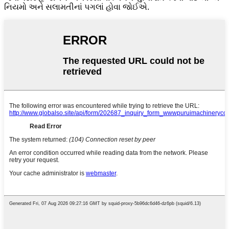
નિયમો અને સલામતીનાં પગલાં હોવા જોઈએ.