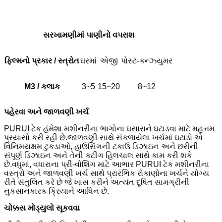
સરખામણીમાં પાણીનો વપરાશ
ફિલ્મનો પ્રકાર / સ્ત્રોત
ઘરમાં
એજી
પોસ્ટ-કન્ઝ્યુમર
M3 / કલાક
3~5
15~20
8~12
પહેરવા અને જાળવણી ખર્ચ
PURUI ટેક હંમેશા મશીનરીના ભાગોના ઘસારાને ઘટાડવા માટે મહત્તમ
પ્રયાસો કરી રહી છે.જાળવણી સાથે સંકળાયેલા ખર્ચમાં ઘટાડો એ
વિનિમયક્ષમ ટુકડાઓ, હાઉસિંગની ટકાઉ ડિઝાઇન અને છરીની
સંપૂર્ણ ડિઝાઇન અને તેની કટીંગ હિલચાલ સાથે કામ કરી શકે
છે.વધુમાં, વધારાના પ્રી-વોશિંગ માટે આભાર PURUI ટેક મશીનરીના
વસ્ત્રો અને જાળવણી ખર્ચ સાથે પ્રારંભિક રોકાણોના ખર્ચને યોગ્ય
રીતે સંતુલિત કરે છે જે ખાસ કરીને અત્યંત દૂષિત સામગ્રીની
નુકસાનકારક ક્રિયાને આધિન છે.
ચોક્કસ મોડ્યુલો સૂકવવા