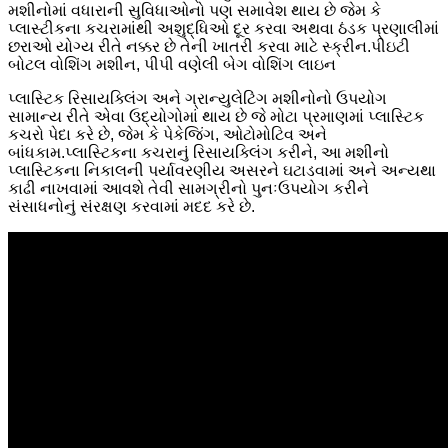
મશીનોમાં વધારાની સુવિધાઓનો પણ સમાવેશ થાય છે જેમ કે
પ્લાસ્ટીકના કચરામાંથી અશુદ્ધિઓ દૂર કરવા અથવા ઠંડક પ્રણાલીમાં
છરાઓ યોગ્ય રીતે નક્કર છે તેની ખાતરી કરવા માટે સ્ક્રીન.પીઇટી
બોટલ વોશિંગ મશીન, પીપી વણેલી બેગ વોશિંગ લાઇન
પ્લાસ્ટિક રિસાયક્લિંગ અને ગ્રાન્યુલેટિંગ મશીનોનો ઉપયોગ
સામાન્ય રીતે એવા ઉદ્યોગોમાં થાય છે જે મોટા પ્રમાણમાં પ્લાસ્ટિક
કચરો પેદા કરે છે, જેમ કે પેકેજિંગ, ઓટોમોટિવ અને
બાંધકામ.પ્લાસ્ટિકના કચરાનું રિસાયક્લિંગ કરીને, આ મશીનો
પ્લાસ્ટિકના નિકાલની પર્યાવરણીય અસરને ઘટાડવામાં અને અન્યથા
કાઢી નાખવામાં આવશે તેવી સામગ્રીનો પુનઃઉપયોગ કરીને
સંસાધનોનું સંરક્ષણ કરવામાં મદદ કરે છે.