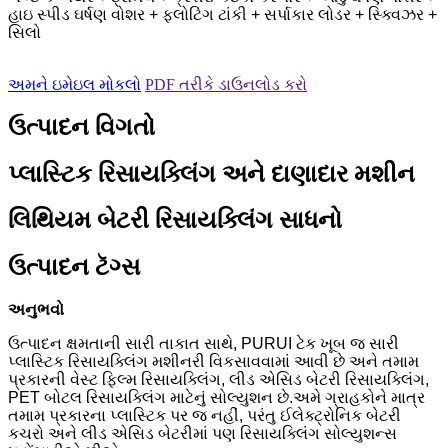
હાઇ સ્પીડ ઘર્ષણ વોશર + ફ્લોટિંગ ટાંકી + સર્પાકાર લોડર + સ્ક્વિઝર +
સિલો
અમને ઇમેઇલ મોકલો
PDF તરીકે ડાઉનલોડ કરો
ઉત્પાદન વિગતો
પ્લાસ્ટિક રિસાયક્લિંગ અને દાણાદાર મશીન
લિથિયમ બેટરી રિસાયક્લિંગ સાધનો
ઉત્પાદન ટૅગ્સ
અનુભવો
ઉત્પાદન ક્ષમતાની સારી તાકાત સાથે, PURUI ટેક ખૂબ જ સારી
પ્લાસ્ટિક રિસાયક્લિંગ મશીનરી વિકસાવવામાં આવી છે અને તમામ
પ્રકારની વેસ્ટ ફિલ્મ રિસાયક્લિંગ, લીડ એસિડ બેટરી રિસાયક્લિંગ,
PET બોટલ રિસાયક્લિંગ માટેનું સોલ્યુશન છે.અમે ગ્રાહકોને માત્ર
તમામ પ્રકારના પ્લાસ્ટિક પર જ નહીં, પરંતુ ઈલેક્ટ્રોનિક બેટરી
કચરો અને લીડ એસિડ બેટરીમાં પણ રિસાયક્લિંગ સોલ્યુશન્સ