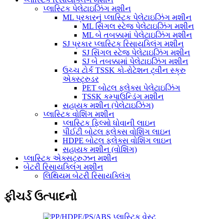
પ્લાસ્ટિક પેલેટાઇઝિંગ મશીન
ML પ્રકારનું પ્લાસ્ટિક પેલેટાઇઝિંગ મશીન
ML સિંગલ સ્ટેજ પેલેટાઇઝિંગ મશીન
ML બે તબક્કામાં પેલેટાઇઝિંગ મશીન
SJ પ્રકાર પ્લાસ્ટિક રિસાયક્લિંગ મશીન
SJ સિંગલ સ્ટેજ પેલેટાઇઝિંગ મશીન
SJ બે તબક્કામાં પેલેટાઇઝિંગ મશીન
ઉચ્ચ ટોર્ક TSSK કો-રોટેશન ટ્વીન સ્ક્રુ
એક્સ્ટ્રુડર
PET બોટલ ફ્લેક્સ પેલેટાઇઝિંગ
TSSK કમ્પાઉન્ડિંગ મશીન
સહાયક મશીન (પેલેટાઇઝિંગ)
પ્લાસ્ટિક વોશિંગ મશીન
પ્લાસ્ટિક ફિલ્મો ધોવાની લાઇન
પીઈટી બોટલ ફ્લેક્સ વોશિંગ લાઇન
HDPE બોટલ ફ્લેક્સ વોશિંગ લાઇન
સહાયક મશીન (વોશિંગ)
પ્લાસ્ટિક એક્સટ્રુઝન મશીન
બેટરી રિસાયક્લિંગ મશીન
લિથિયમ બેટરી રિસાયક્લિંગ
ફીચર્ડ ઉત્પાદનો