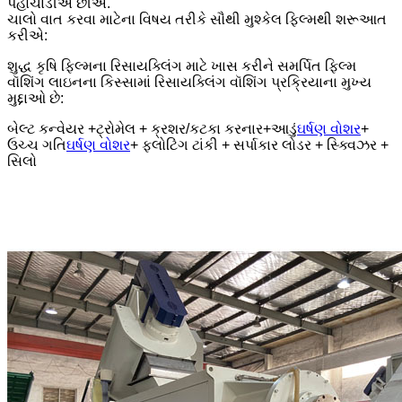
પહોંચાડીએ છીએ.
ચાલો વાત કરવા માટેના વિષય તરીકે સૌથી મુશ્કેલ ફિલ્મથી શરૂઆત
કરીએ:
શુદ્ધ કૃષિ ફિલ્મના રિસાયક્લિંગ માટે ખાસ કરીને સમર્પિત ફિલ્મ
વૉશિંગ લાઇનના કિસ્સામાં રિસાયક્લિંગ વૉશિંગ પ્રક્રિયાના મુખ્ય
મુદ્દાઓ છે:
બેલ્ટ કન્વેયર +ટ્રોમેલ + ક્રશર/કટકા કરનાર+આડું
ઘર્ષણ વોશર
+
ઉચ્ચ ગતિ
ઘર્ષણ વોશર
+ ફ્લોટિંગ ટાંકી + સર્પાકાર લોડર + સ્ક્વિઝર +
સિલો