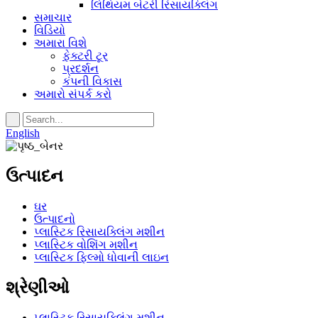
લિથિયમ બેટરી રિસાયક્લિંગ
સમાચાર
વિડિયો
અમારા વિશે
ફેક્ટરી ટૂર
પ્રદર્શન
કંપની વિકાસ
અમારો સંપર્ક કરો
English
ઉત્પાદન
ઘર
ઉત્પાદનો
પ્લાસ્ટિક રિસાયક્લિંગ મશીન
પ્લાસ્ટિક વોશિંગ મશીન
પ્લાસ્ટિક ફિલ્મો ધોવાની લાઇન
શ્રેણીઓ
પ્લાસ્ટિક રિસાયક્લિંગ મશીન