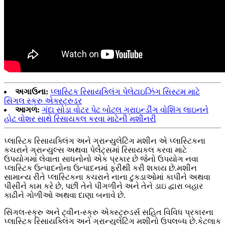
અગાઉના:
પ્લાસ્ટિક રિસાયક્લિંગ પેલેટાઇઝિંગ સિસ્ટમ માટે
સિંગલ સ્ક્રુ એક્સ્ટ્રુડર
આગળ:
ગંદા સોડા વોટર પેટ બોટલ ગ્રાઇન્ડીંગ વોશિંગ લાઇનને
હોટ વોશર સાથે રિસાયકલ કરવા માટેની મશીનરી
પ્લાસ્ટિક રિસાયક્લિંગ અને ગ્રાન્યુલેટિંગ મશીન એ પ્લાસ્ટિકના
કચરાને ગ્રાન્યુલ્સ અથવા પેલેટ્સમાં રિસાયકલ કરવા માટે
ઉપયોગમાં લેવાતા સાધનોનો એક પ્રકાર છે જેનો ઉપયોગ નવા
પ્લાસ્ટિક ઉત્પાદનોના ઉત્પાદનમાં ફરીથી કરી શકાય છે.મશીન
સામાન્ય રીતે પ્લાસ્ટિકના કચરાને નાના ટુકડાઓમાં કાપીને અથવા
પીસીને કામ કરે છે, પછી તેને પીગળીને અને તેને ડાઇ દ્વારા બહાર
કાઢીને ગોળીઓ અથવા દાણા બનાવે છે.
સિંગલ-સ્ક્રુ અને ટ્વીન-સ્ક્રુ એક્સ્ટ્રુડર્સ સહિત વિવિધ પ્રકારના
પ્લાસ્ટિક રિસાયક્લિંગ અને ગ્રાન્યુલેટિંગ મશીનો ઉપલબ્ધ છે.કેટલાક