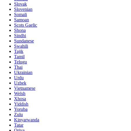
Slovak
Slovenian
Somali
Samoan
Scots Gaelic
Shona
Sindhi
Sundanese
Swahili
Tajik
Tamil
Telugu
Thai
Ukrainian
Urdu
Uzbek
Vietnamese
Welsh
Xhosa
Yiddish
Yoruba
Zulu
Kinyarwanda
Tatar
Oriya