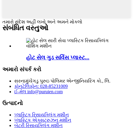
તમારો સંદેશ અહીં લખો અને અમને મોકલો
સંબંધિત વસ્તુઓ
હોટ સેલ ગુડ સર્વિસ પ્લાસ્ટ...
અમારો સંપર્ક કરો
સરનામું
ચેંગડુ પુરુઇ પોલિમર એન્જીનિયરિંગ કો., લિ.
ફોન
ટેલિફોન: 028-85231009
ઈ-મેલ
info@puruien.com
ઉત્પાદનો
પ્લાસ્ટિક રિસાયક્લિંગ મશીન
પ્લાસ્ટિક એક્સટ્રુઝન મશીન
બેટરી રિસાયક્લિંગ મશીન