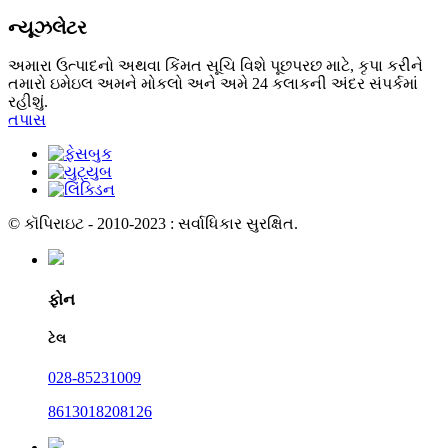
ન્યૂઝલેટર
અમારા ઉત્પાદનો અથવા કિંમત સૂચિ વિશે પૂછપરછ માટે, કૃપા કરીને
તમારો ઇમેઇલ અમને મોકલો અને અમે 24 કલાકની અંદર સંપર્કમાં
રહીશું.
તપાસ
© કૉપિરાઇટ - 2010-2023 : સર્વાધિકાર સુરક્ષિત.
ફોન
ટેલ
028-85231009
8613018208126