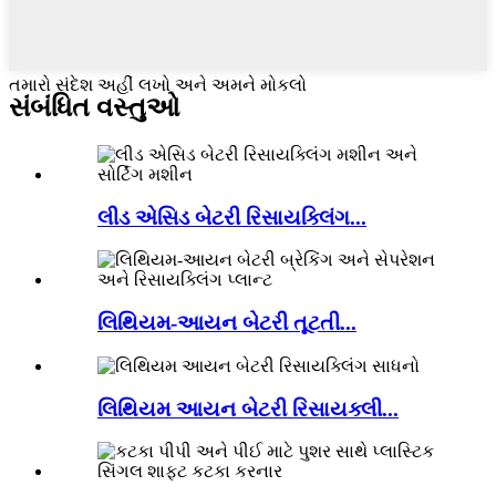
તમારો સંદેશ અહીં લખો અને અમને મોકલો
સંબંધિત વસ્તુઓ
લીડ એસિડ બેટરી રિસાયક્લિંગ...
લિથિયમ-આયન બેટરી તૂટતી...
લિથિયમ આયન બેટરી રિસાયક્લી...