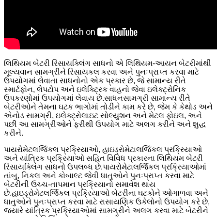
લિથિયમ બેટરી રિસાયક્લિંગ સાધનો એ લિથિયમ-આયન બેટરીમાંથી
મૂલ્યવાન સામગ્રીને રિસાયકલ કરવા અને પુનઃપ્રાપ્ત કરવા માટે
ઉપયોગમાં લેવાતા સાધનોનો એક પ્રકાર છે, જે સામાન્ય રીતે
સ્માર્ટફોન, લેપટોપ અને ઇલેક્ટ્રિક વાહનો જેવા ઇલેક્ટ્રોનિક
ઉપકરણોમાં ઉપયોગમાં લેવાય છે.સાધનસામગ્રી સામાન્ય રીતે
બેટરીઓને તેમના ઘટક ભાગોમાં તોડીને કામ કરે છે, જેમ કે કેથોડ અને
એનોડ સામગ્રી, ઇલેક્ટ્રોલાઇટ સોલ્યુશન અને મેટલ ફોઇલ, અને
પછી આ સામગ્રીઓને ફરીથી ઉપયોગ માટે અલગ કરીને અને શુદ્ધ
કરીને.
પાયરોમેટલર્જિકલ પ્રક્રિયાઓ, હાઇડ્રોમેટાલર્જિકલ પ્રક્રિયાઓ
અને યાંત્રિક પ્રક્રિયાઓ સહિત વિવિધ પ્રકારના લિથિયમ બેટરી
રિસાયક્લિંગ સાધનો ઉપલબ્ધ છે.પાયરોમેટાલર્જિકલ પ્રક્રિયાઓમાં
તાંબુ, નિકલ અને કોબાલ્ટ જેવી ધાતુઓને પુનઃપ્રાપ્ત કરવા માટે
બેટરીની ઉચ્ચ-તાપમાન પ્રક્રિયાનો સમાવેશ થાય
છે.હાઇડ્રોમેટલર્જિકલ પ્રક્રિયાઓ બેટરીના ઘટકોને ઓગાળવા અને
ધાતુઓને પુનઃપ્રાપ્ત કરવા માટે રાસાયણિક ઉકેલોનો ઉપયોગ કરે છે,
જ્યારે યાંત્રિક પ્રક્રિયાઓમાં સામગ્રીને અલગ કરવા માટે બેટરીને