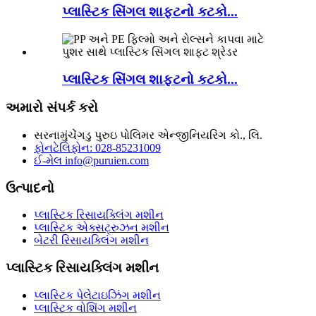
પ્લાસ્ટિક સિંગલ શાફ્ટનો કટકો...
પ્લાસ્ટિક સિંગલ શાફ્ટનો કટકો...
અમારો સંપર્ક કરો
સરનામું
ચેંગડુ પુરુઇ પોલિમર એન્જીનિયરિંગ કો., લિ.
ફોન
ટેલિફોન: 028-85231009
ઈ-મેલ
info@puruien.com
ઉત્પાદનો
પ્લાસ્ટિક રિસાયક્લિંગ મશીન
પ્લાસ્ટિક એક્સટ્રુઝન મશીન
બેટરી રિસાયક્લિંગ મશીન
પ્લાસ્ટિક રિસાયક્લિંગ મશીન
પ્લાસ્ટિક પેલેટાઇઝિંગ મશીન
પ્લાસ્ટિક વોશિંગ મશીન