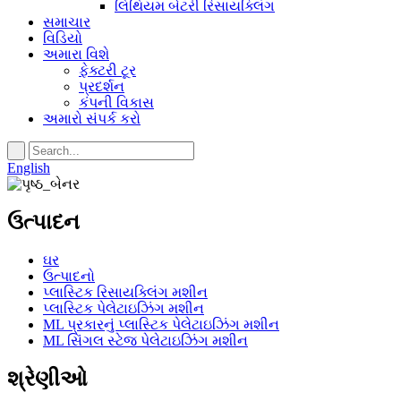
લિથિયમ બેટરી રિસાયક્લિંગ
સમાચાર
વિડિયો
અમારા વિશે
ફેક્ટરી ટૂર
પ્રદર્શન
કંપની વિકાસ
અમારો સંપર્ક કરો
English
ઉત્પાદન
ઘર
ઉત્પાદનો
પ્લાસ્ટિક રિસાયક્લિંગ મશીન
પ્લાસ્ટિક પેલેટાઇઝિંગ મશીન
ML પ્રકારનું પ્લાસ્ટિક પેલેટાઇઝિંગ મશીન
ML સિંગલ સ્ટેજ પેલેટાઇઝિંગ મશીન
શ્રેણીઓ