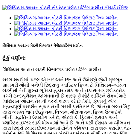
લિથિયમ-આયન બેટરી વિભાજક પેલેટાઇઝિંગ મશીન
ટૂંકું વર્ણન:
લિથિયમ-આયન બેટરી વિભાજક પેલેટાઇઝિંગ મશીન
સરળ શબ્દોમાં, પટલ એ PP અને PE અને ઉમેરણો જેવી મૂળભૂત
સામગ્રીઓથી બનેલી છિદ્રાળુ પ્લાસ્ટિક ફિલ્મ છે.લિથિયમ-આયન
બેટરીમાં તેની મુખ્ય ભૂમિકા હકારાત્મક અને નકારાત્મક ઇલેક્ટ્રોડ
વચ્ચે ઇન્સ્યુલેશન જાળવવાની છે કારણ કે શોર્ટ સર્કિટને રોકવા માટે
લિથિયમ આયન તેમની વચ્ચે શટલ કરે છે.તેથી, ફિલ્મનું એક
મહત્વપૂર્ણ પ્રદર્શન સૂચક તેની ગરમી પ્રતિકાર છે, જે તેના ગલનબિંદુ
દ્વારા વ્યક્ત થાય છે.હાલમાં, વિશ્વના મોટાભાગના ફિલ્મ ઉત્પાદકો
ભીની પદ્ધતિનો ઉપયોગ કરે છે, એટલે કે, ફિલ્મને દ્રાવક અને
પ્લાસ્ટિસાઇઝર સાથે ખેંચવામાં આવે છે, અને પછી દ્રાવક બાષ્પીભવન
દ્વારા છિદ્રો રચાય છે.જાપાનમાં ટોનેન કેમિકલ દ્વારા શરૂ કરાયેલ વેટ-
પ્રોસેસ PE લિથિયમ-આયન બેટરી સેપરેટરનો સૌથી વધુ ગલનબિંદુ