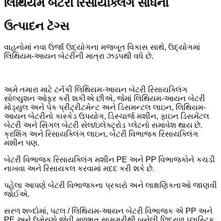
લિથિયમ બેટરી રિસાયક્લિંગ સાધનો
ઉત્પાદન ટૅગ્સ
વાહનોમાં નવા ઉર્જા ઉદ્યોગના મજબૂત વિકાસ સાથે, ઉદ્યોગમાં
લિથિયમ-આયન બેટરીની માત્રા ઝડપથી વધે છે.
અમે તમારા માટે ટર્નકી લિથિયમ-આયન બેટરી રિસાયક્લિંગ
સોલ્યુશન ઓફર કરી શકીએ છીએ, જેમાં લિથિયમ-આયન બેટરી
મોડ્યુલ અને પેક પ્રીટ્રીટમેન્ટ અને ડિસમન્ટલ લાઇન, લિથિયમ-
આયન બેટરીનો કાસ્કેડ ઉપયોગ, ડિસ્ચાર્જ મશીન, ફાઇન ડિસમેંટલ
બેટરી અને સિંગલ બેટરી સેલ/ઇલેક્ટ્રોડ પ્લેટનો સમાવેશ થાય છે.
ક્રશિંગ અને રિસાયક્લિંગ લાઇન, બેટરી વિભાજક રિસાયક્લિંગ
મશીન પણ.
બેટરી વિભાજક રિસાયક્લિંગ મશીન PE અને PP વિભાજકોને કચડી
નાખવા અને રિસાયકલ કરવામાં મદદ કરી શકે છે.
પહેલા આપણે બેટરી વિભાજકના પ્રકારો અને લાક્ષણિકતાઓ જાણવી
જોઈએ.
સરળ શબ્દોમાં, પટલ / લિથિયમ-આયન બેટરી વિભાજક એ PP અને
PE અને ઉમેરણો જેવી મૂળભૂત સામગ્રીથી બનેલી છિદ્રાળુ પ્લાસ્ટિક