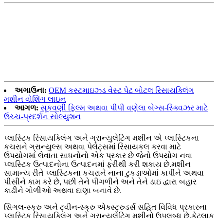
અગાઉના:
OEM કસ્ટમાઇઝ્ડ વેસ્ટ પેટ બોટલ રિસાયક્લિંગ
મશીન વોશિંગ લાઇન
આગળ:
સૂકવણી ફિલ્મ અથવા પીપી વણેલા બેગ્સ-સ્ક્વિઝર માટે
ઉચ્ચ-પ્રદર્શન સોલ્યુશન
પ્લાસ્ટિક રિસાયક્લિંગ અને ગ્રાન્યુલેટિંગ મશીન એ પ્લાસ્ટિકના
કચરાને ગ્રાન્યુલ્સ અથવા પેલેટ્સમાં રિસાયકલ કરવા માટે
ઉપયોગમાં લેવાતા સાધનોનો એક પ્રકાર છે જેનો ઉપયોગ નવા
પ્લાસ્ટિક ઉત્પાદનોના ઉત્પાદનમાં ફરીથી કરી શકાય છે.મશીન
સામાન્ય રીતે પ્લાસ્ટિકના કચરાને નાના ટુકડાઓમાં કાપીને અથવા
પીસીને કામ કરે છે, પછી તેને પીગળીને અને તેને ડાઇ દ્વારા બહાર
કાઢીને ગોળીઓ અથવા દાણા બનાવે છે.
સિંગલ-સ્ક્રુ અને ટ્વીન-સ્ક્રુ એક્સ્ટ્રુડર્સ સહિત વિવિધ પ્રકારના
પ્લાસ્ટિક રિસાયક્લિંગ અને ગ્રાન્યુલેટિંગ મશીનો ઉપલબ્ધ છે.કેટલાક