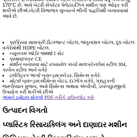
170°C છે. અમે બેટરી સેપરેટર પેલેટાઇઝિંગ મશીન પણ ઓફર કરી
શકીએ છીએ.બેટરી વિભાજક મુખ્યત્વે ભીની પદ્ધતિથી બનાવવામાં
આવે છે.
પ્રક્રિયા સામગ્રી:
ડીટરજન્ટ બોટલ, જંતુનાશક બોટલ, દૂધ બોટલ
વગેરેમાંથી HDPE બોટલ.
ન્યૂનતમ ઓર્ડર જથ્થો:
1 સેટ
પ્રમાણપત્ર:
CE
મશીન બનાવવા માટે વપરાયેલ કાચો માલ:
સ્ટેનલેસ સ્ટીલ 304,
કાર્બન સ્ટીલ અને વગેરે
ઇલેક્ટ્રિક ભાગો બ્રાન્ડ્સ:
સ્નેડર, સિમેન્સ વગેરે.
મોટર્સ બ્રાન્ડ્સ:
સીમેન્સ બેઇડ, દાઝોંગ વગેરે, ગ્રાહકની
જરૂરિયાત મુજબ, અમે સિમેન્સ અથવા એબીબી, ડબલ્યુઇજીનો
ઉપયોગ કરી શકીએ છીએ
અમને ઇમેઇલ મોકલો
PDF તરીકે ડાઉનલોડ કરો
ઉત્પાદન વિગતો
પ્લાસ્ટિક રિસાયક્લિંગ અને દાણાદાર મશીન