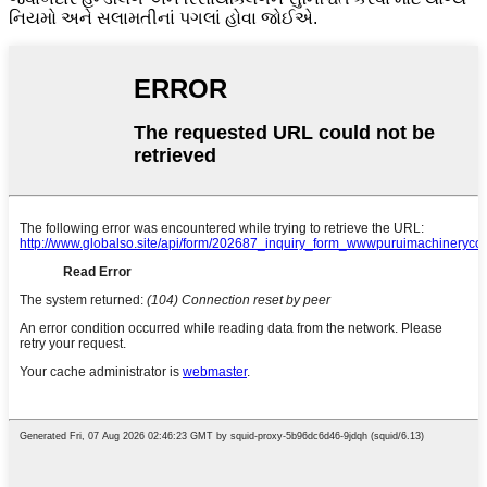
નિયમો અને સલામતીનાં પગલાં હોવા જોઈએ.