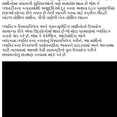
મશીનોમાં વધારાની સુવિધાઓનો પણ સમાવેશ થાય છે જેમ કે
પ્લાસ્ટીકના કચરામાંથી અશુદ્ધિઓ દૂર કરવા અથવા ઠંડક પ્રણાલીમાં
છરાઓ યોગ્ય રીતે નક્કર છે તેની ખાતરી કરવા માટે સ્ક્રીન.પીઇટી
બોટલ વોશિંગ મશીન, પીપી વણેલી બેગ વોશિંગ લાઇન
પ્લાસ્ટિક રિસાયક્લિંગ અને ગ્રાન્યુલેટિંગ મશીનોનો ઉપયોગ
સામાન્ય રીતે એવા ઉદ્યોગોમાં થાય છે જે મોટા પ્રમાણમાં પ્લાસ્ટિક
કચરો પેદા કરે છે, જેમ કે પેકેજિંગ, ઓટોમોટિવ અને
બાંધકામ.પ્લાસ્ટિકના કચરાનું રિસાયક્લિંગ કરીને, આ મશીનો
પ્લાસ્ટિકના નિકાલની પર્યાવરણીય અસરને ઘટાડવામાં અને અન્યથા
કાઢી નાખવામાં આવશે તેવી સામગ્રીનો પુનઃઉપયોગ કરીને
સંસાધનોનું સંરક્ષણ કરવામાં મદદ કરે છે.