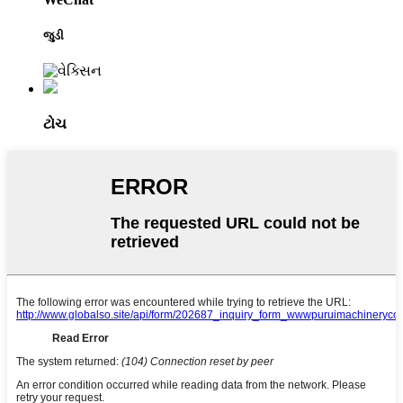
જુડી
ટોચ