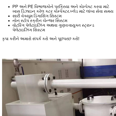
PP અને PE વિભાજકોને પ્રક્રિયા અને કોમ્પેક્ટ કરવા માટે
ખાસ ડિઝાઇન કરેલ કટર કોમ્પેક્ટર.બ્લેડ માટે લાંબા સેવા સમય
સારી વેક્યૂમ ડિગાસિંગ સિસ્ટમ
નોન સ્ટોપ સ્ક્રીન ચેન્જર સિસ્ટમ
વોટરિંગ પેલેટાઇઝિંગ અથવા ગુણવત્તાયુક્ત સ્ટ્રાન્ડ
પેલેટાઇઝિંગ સિસ્ટમ
કૃપા કરીને અમારો સંપર્ક કરો અને પૂછપરછ કરો!