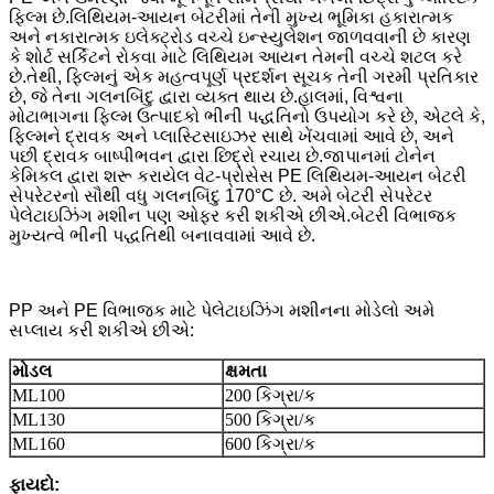
ફિલ્મ છે.લિથિયમ-આયન બેટરીમાં તેની મુખ્ય ભૂમિકા હકારાત્મક
અને નકારાત્મક ઇલેક્ટ્રોડ વચ્ચે ઇન્સ્યુલેશન જાળવવાની છે કારણ
કે શોર્ટ સર્કિટને રોકવા માટે લિથિયમ આયન તેમની વચ્ચે શટલ કરે
છે.તેથી, ફિલ્મનું એક મહત્વપૂર્ણ પ્રદર્શન સૂચક તેની ગરમી પ્રતિકાર
છે, જે તેના ગલનબિંદુ દ્વારા વ્યક્ત થાય છે.હાલમાં, વિશ્વના
મોટાભાગના ફિલ્મ ઉત્પાદકો ભીની પદ્ધતિનો ઉપયોગ કરે છે, એટલે કે,
ફિલ્મને દ્રાવક અને પ્લાસ્ટિસાઇઝર સાથે ખેંચવામાં આવે છે, અને
પછી દ્રાવક બાષ્પીભવન દ્વારા છિદ્રો રચાય છે.જાપાનમાં ટોનેન
કેમિકલ દ્વારા શરૂ કરાયેલ વેટ-પ્રોસેસ PE લિથિયમ-આયન બેટરી
સેપરેટરનો સૌથી વધુ ગલનબિંદુ 170°C છે. અમે બેટરી સેપરેટર
પેલેટાઇઝિંગ મશીન પણ ઓફર કરી શકીએ છીએ.બેટરી વિભાજક
મુખ્યત્વે ભીની પદ્ધતિથી બનાવવામાં આવે છે.
PP અને PE વિભાજક માટે પેલેટાઇઝિંગ મશીનના મોડેલો અમે
સપ્લાય કરી શકીએ છીએ:
મોડલ
ક્ષમતા
ML100
200 કિગ્રા/ક
ML130
500 કિગ્રા/ક
ML160
600 કિગ્રા/ક
ફાયદો: