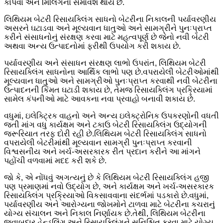
કાપવા અને મિલિંગનો સમાવેશ થાય છે.
લિથિયમ બેટરી રિસાયક્લિંગ સાધનો બેટરીના નિકાલની પર્યાવરણીય
અસરને ઘટાડવા અને મૂલ્યવાન ધાતુઓ અને સામગ્રીને પુનઃપ્રાપ્ત
કરીને સંસાધનોનું સંરક્ષણ કરવા માટે મહત્વપૂર્ણ છે જેનો નવી બેટરી
અથવા અન્ય ઉત્પાદનોમાં ફરીથી ઉપયોગ કરી શકાય છે.
પર્યાવરણીય અને સંસાધન સંરક્ષણ લાભો ઉપરાંત, લિથિયમ બેટરી
રિસાયક્લિંગ સાધનોના આર્થિક લાભો પણ છે.વપરાયેલી બેટરીઓમાંથી
મૂલ્યવાન ધાતુઓ અને સામગ્રીઓ પુનઃપ્રાપ્ત કરવાથી નવી બેટરીના
ઉત્પાદનની કિંમત ઘટાડી શકાય છે, તેમજ રિસાયક્લિંગ પ્રક્રિયામાં
સામેલ કંપનીઓ માટે આવકના નવા પ્રવાહો બનાવી શકાય છે.
વધુમાં, ઇલેક્ટ્રિક વાહનો અને અન્ય ઇલેક્ટ્રોનિક ઉપકરણોની વધતી
જતી માંગ વધુ કાર્યક્ષમ અને ટકાઉ બેટરી રિસાયક્લિંગ ઉદ્યોગની
જરૂરિયાત તરફ દોરી રહી છે.લિથિયમ બેટરી રિસાયક્લિંગ સાધનો
વપરાયેલી બેટરીમાંથી મૂલ્યવાન સામગ્રી પુનઃપ્રાપ્ત કરવાની
વિશ્વસનીય અને ખર્ચ-અસરકારક રીત પ્રદાન કરીને આ માંગને
પહોંચી વળવામાં મદદ કરી શકે છે.
જો કે, એ નોંધવું અગત્યનું છે કે લિથિયમ બેટરી રિસાયક્લિંગ હજી
પણ પ્રમાણમાં નવો ઉદ્યોગ છે, અને કાર્યક્ષમ અને ખર્ચ-અસરકારક
રિસાયક્લિંગ પ્રક્રિયાઓ વિકસાવવાના સંદર્ભમાં પડકારો છે.વધુમાં,
પર્યાવરણીય અને આરોગ્યના જોખમોને ટાળવા માટે બેટરીના કચરાનું
યોગ્ય સંચાલન અને નિકાલ નિર્ણાયક છે.તેથી, લિથિયમ બેટરીના
જવાબદાર હેન્ડલિંગ અને રિસાયક્લિંગને સુનિશ્ચિત કરવા માટે યોગ્ય