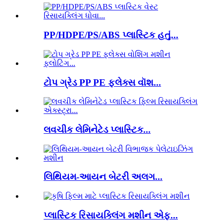
PP/HDPE/PS/ABS પ્લાસ્ટિક હતું...
ટોપ ગ્રેડ PP PE ફ્લેક્સ વૉશ...
લવચીક લેમિનેટેડ પ્લાસ્ટિક...
લિથિયમ-આયન બેટરી અલગ...
પ્લાસ્ટિક રિસાયક્લિંગ મશીન એફ...